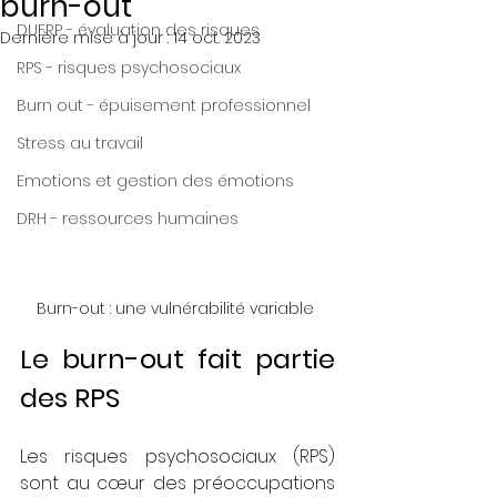
burn-out
DUERP - évaluation des risques
Dernière mise à jour :
14 oct. 2023
RPS - risques psychosociaux
Burn out - épuisement professionnel
Stress au travail
Emotions et gestion des émotions
DRH - ressources humaines
Burn-out : une vulnérabilité variable 
Le burn-out fait partie 
des RPS
Les risques psychosociaux (RPS) 
sont au cœur des préoccupations 