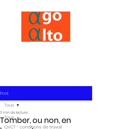
Post
Tous
3 min de lecture
Tous
Tomber, ou non, en
QVCT - conditions de travail