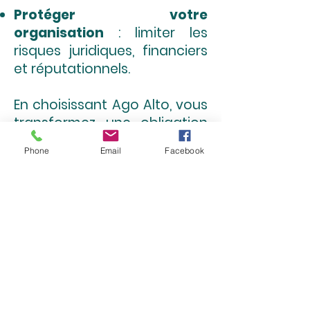
Protéger votre
organisation
: limiter les
risques juridiques, financiers
et réputationnels.
En choisissant Ago Alto, vous
transformez une obligation
légale en une opportunité
Phone
Email
Facebook
pour bâtir une "culture
d’entreprise" durable, basée
sur la prévention et le
respect.
Pourquoi choisir Ago Alto
pour vos enquêtes
internes ?